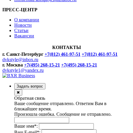
ПРЕСС-ЦЕНТР
О компании
Новости
Статьи
Вакансии
КОНТАКТЫ
г. Санкт-Петербург
+7(812) 461-97-51
+7(812) 461-97-51
dvkstyle@inbox.ru
г. Москва
+7(495) 268-15-21
+7(495) 268-15-21
dvkstyle1@yandex.ru
Задать вопрос
✖
Обратная связь
Ваше сообщение отправлено. Ответим Вам в
ближайшее время.
Произошла ошибка. Сообщение не отправлено.
Ваше имя
*
:
Ваш E-mail
*
: