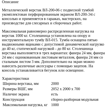
Описание
Металлический верстак ВЛ-200-06 с подвесной тумбой
укомплектован перфорированным экраном ВЛ-200-Э4 с
консолью и применяется в гаражах, мастерских, на
производстве для слесарных и сборочных работ.
Максимальная равномерно распределенная нагрузка на
верстак 1000 кг. Столешница установлена на опору и
инструментальную тумбу ВЛ-015. Тумба оснащена пятью
выдвижными ящиками с допустимой динамической нагрузко
до 40 кг, статической нагрузкой - до 80 кг. Столешница
верстака выполняется в трех вариантах: фанера 24 мм, фанера
24 мм с оцинкованным листовым металлом, фанера 24 мм со
стальным листом 3 мм. Дополнительно на экран можно
навесить различные аксесуары с помощью зацепов. На
консоль устанавливается бегунок или освещение.
Характеристики
Ширина верстака, мм
2000
Размеры ВШГ, мм
2052 х 2000 х 700
Наличие экрана
есть
Конструкция
сборно-разборная модульная
Максимальная нагрузка, кг
1000