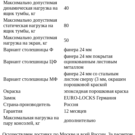
Максимально допустимая
динамическая нагрузка на
40
ящик тумбы, кг
Максимально допустимая
статическая нагрузка на
80
ящик тумбы, кг
Максимально допустимая
50
нагрузка на экран, кг
Вариант столешницы Ф
фанера 24 мм
фанера 24 мм покрытая
Вариант столешницы ЦФ
оцинкованным листовым
металлом
фанера 24 мм со стальным
Вариант столешницы МФ
листом сверху (3 мм, окрашен
порошковой краской
Окраска
эпоксидная порошковая краска
Замок
EURO-LOCKS Германия
Страна-производитель
Россия
Гарантия
12 месяцев
Максимальная нагрузка на
дополнительно
пару консолей, кг
Осуществляем доставку по Москве и всей России. За расчетом