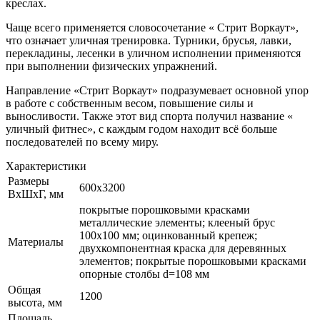
креслах.
Чаще всего применяется словосочетание « Стрит Воркаут»,
что означает уличная тренировка. Турники, брусья, лавки,
перекладины, лесенки в уличном исполнении применяются
при выполнении физических упражнений.
Направление «Стрит Воркаут» подразумевает основной упор
в работе с собственным весом, повышение силы и
выносливости. Также этот вид спорта получил название «
уличный фитнес», с каждым годом находит всё больше
последователей по всему миру.
Характеристики
Размеры
600х3200
ВхШхГ, мм
покрытые порошковыми красками
металлические элементы; клееный брус
100х100 мм; оцинкованный крепеж;
Материалы
двухкомпонентная краска для деревянных
элементов; покрытые порошковыми красками
опорные столбы d=108 мм
Общая
1200
высота, мм
Площадь